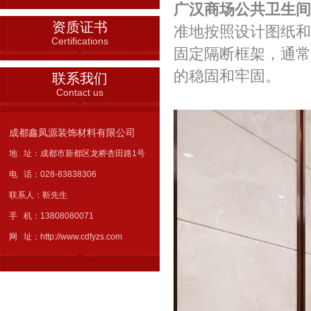
广汉商场公共卫生间
资质证书
准地按照设计图纸和
Certifications
固定隔断框架，通常
的稳固和牢固。
联系我们
Contact us
成都鑫凤源装饰材料有限公司
地 址：成都市新都区龙桥杏田路1号
电 话：028-83838306
联系人：靳先生
手 机：13808080071
网 址：http://www.cdfyzs.com